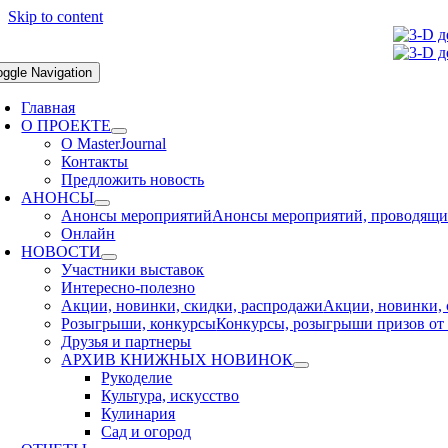
Skip to content
oggle Navigation
Главная
О ПРОЕКТЕ
О MasterJournal
Контакты
Предложить новость
АНОНСЫ
Анонсы мероприятий
Анонсы мероприятий, проводящихс
Онлайн
НОВОСТИ
Участники выставок
Интересно-полезно
Акции, новинки, скидки, распродажи
Акции, новинки, 
Розыгрыши, конкурсы
Конкурсы, розыгрыши призов от 
Друзья и партнеры
АРХИВ КНИЖНЫХ НОВИНОК
Рукоделие
Культура, искусство
Кулинария
Сад и огород