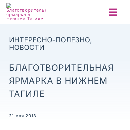
Skip
to
Togg
content
Navi
ГЛАВНАЯ
ИНТЕРЕСНО-ПОЛЕЗНО
,
НОВОСТИ
О ПРОЕКТЕ
БЛАГОТВОРИТЕЛЬНАЯ
АНОНСЫ
ЯРМАРКА В НИЖНЕМ
НОВОСТИ
ТАГИЛЕ
ОТЧЕТЫ
21 мая 2013