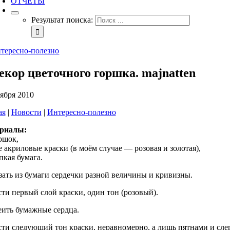
ОТЧЕТЫ
Результат поиска:
тересно-полезно
екор цветочного горшка. majnatten
тября 2010
ая
|
Новости
|
Интересно-полезно
риалы:
ршок,
 акриловые краски (в моём случае — розовая и золотая),
кая бумага.
ать из бумаги сердечки разной величины и кривизны.
ти первый слой краски, один тон (розовый).
ить бумажные сердца.
ти следующий тон краски, неравномерно, а лишь пятнами и слег