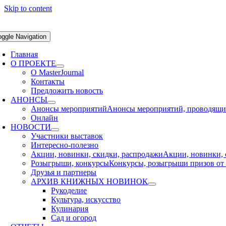
Skip to content
oggle Navigation
Главная
О ПРОЕКТЕ
О MasterJournal
Контакты
Предложить новость
АНОНСЫ
Анонсы мероприятий
Анонсы мероприятий, проводящихс
Онлайн
НОВОСТИ
Участники выставок
Интересно-полезно
Акции, новинки, скидки, распродажи
Акции, новинки, 
Розыгрыши, конкурсы
Конкурсы, розыгрыши призов от 
Друзья и партнеры
АРХИВ КНИЖНЫХ НОВИНОК
Рукоделие
Культура, искусство
Кулинария
Сад и огород