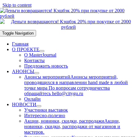
Skip to content
Toggle Navigation
Главная
О ПРОЕКТЕ
О MasterJournal
Контакты
Предложить новость
АНОНСЫ
Анонсы мероприятий
Анонсы мероприятий,
проводящихся в направлении hand made в любой
точке мира По вопросам сотрудничества
обращайтесь hello@citygu.ru
Онлайн
НОВОСТИ
Участники выставок
Интересно-полезно
Акции, новинки, скидки, распродажи
Акции,
новинки, скидки, распродажи от магазинов и
мастеров.