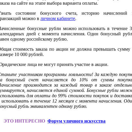
аказа на сайте на этапе выбора варианта оплаты.
Узнать состояние бонусного счета, историю начислений 
транзакций можно в
личном кабинете
.
Начисленные бонусные рубли можно использовать в течение 3
календарных дней с момента начисления. Один бонусный рубл
равен одному российскому рублю.
Общая стоимость заказа по акции не должна превышать сумму 
азмере 10 000 рублей.
ридические лица не могут принять участие в акции.
Станьте участником программы лояльности! За каждую покупк
на бонусный счет начисляется до 10% от суммы покупки
Начисление производится за каждый товар в заказе отдельно
суммируется, начисляется единой суммой. Бонусные рубли можн
использовать для оплаты до 99% стоимости покупок и доставки
 использовать в течение 12 месяцев с момента начисления. Од
онусный рубль эквивалентен одному рублю.
ЭТО ИНТЕРЕСНО
Форум уличного искусства