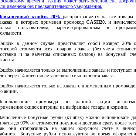
московскому времени. Акция может быть остановлена досрочн
ли изменена без предварительного уведомления.
Повышенный кэшбэк 20%
распространяется на все товары 
заказах, в которых применен промокод
CASH20
, и начисляет
только пользователям, зарегистрированным в программ
ояльности.
Кэшбэк в данном случае представляет собой возврат 20% о
тоговой стоимости всех товаров в заказе (без учета стоимос
доставки и за вычетом списанных баллов) на бонусный сче
лиента.
эшбэк начисляется только за выполненные заказы и поступает 
чет через 14 дней после успешного выполнения заказа.
Кэшбэк начисляется только на заказы с примененным промокодо
о акции.
Использование промокода по данной акции исключае
применение скидок витрины на выбранные товары в корзине.
Начисленные бонусные рубли (кэшбэк) можно использовать дл
платы до 99% от стоимости покупок и доставки сразу после тог
как они отобразились на вашем бонусном счете в лично
кабинете. Бонусные рубли используются во время оформлени