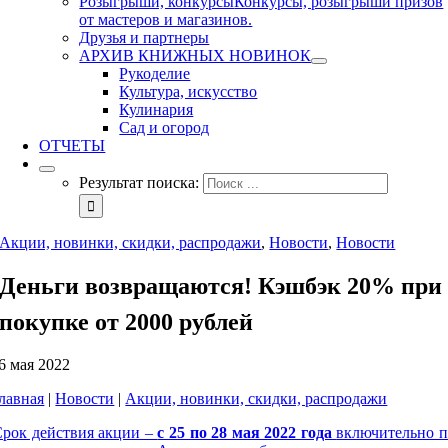
Розыгрыши, конкурсы
Конкурсы, розыгрыши призов
от мастеров и магазинов.
Друзья и партнеры
АРХИВ КНИЖНЫХ НОВИНОК
Рукоделие
Культура, искусство
Кулинария
Сад и огород
ОТЧЕТЫ
Результат поиска:
Акции, новинки, скидки, распродажи
,
Новости
,
Новости
Деньги возвращаются! Кэшбэк 20% при
покупке от 2000 рублей
6 мая 2022
лавная
|
Новости
|
Акции, новинки, скидки, распродажи
Срок действия акции –
с 25 по 28 мая 2022 года
включительно п