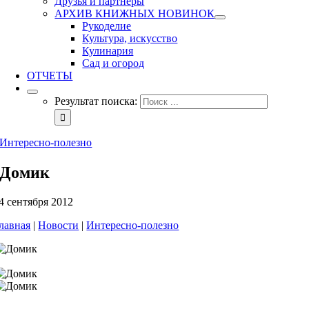
Друзья и партнеры
АРХИВ КНИЖНЫХ НОВИНОК
Рукоделие
Культура, искусство
Кулинария
Сад и огород
ОТЧЕТЫ
Результат поиска:
Интересно-полезно
Домик
4 сентября 2012
лавная
|
Новости
|
Интересно-полезно