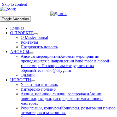
Skip to content
Toggle Navigation
Главная
О ПРОЕКТЕ
О MasterJournal
Контакты
Предложить новость
АНОНСЫ
Анонсы мероприятий
Анонсы мероприятий,
проводящихся в направлении hand made в любой
точке мира По вопросам сотрудничества
обращайтесь hello@citygu.ru
Онлайн
НОВОСТИ
Участники выставок
Интересно-полезно
Акции, новинки, скидки, распродажи
Акции,
новинки, скидки, распродажи от магазинов и
мастеров.
Розыгрыши, конкурсы
Конкурсы, розыгрыши призов
от мастеров и магазинов.