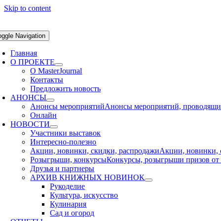
Skip to content
oggle Navigation
Главная
О ПРОЕКТЕ
О MasterJournal
Контакты
Предложить новость
АНОНСЫ
Анонсы мероприятий
Анонсы мероприятий, проводящихс
Онлайн
НОВОСТИ
Участники выставок
Интересно-полезно
Акции, новинки, скидки, распродажи
Акции, новинки, 
Розыгрыши, конкурсы
Конкурсы, розыгрыши призов от 
Друзья и партнеры
АРХИВ КНИЖНЫХ НОВИНОК
Рукоделие
Культура, искусство
Кулинария
Сад и огород