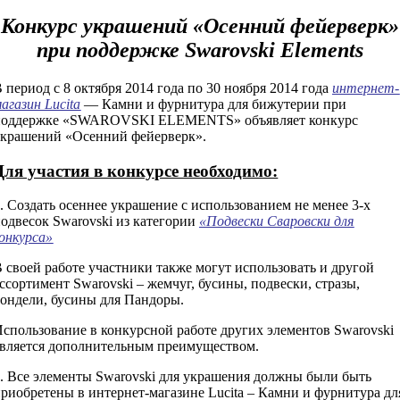
Конкурс украшений «Осенний фейерверк»
при поддержке Swarovski Elements
 период с 8 октября 2014 года по 30 ноября 2014 года
интернет-
агазин Lucita
— Камни и фурнитура для бижутерии при
поддержке «SWAROVSKI ELEMENTS» объявляет конкурс
украшений «Осенний фейерверк».
Для участия в конкурсе необходимо:
. Создать осеннее украшение с использованием не менее 3-х
одвесок Swarovski из категории
«Подвески Сваровски для
онкурса»
 своей работе участники также могут использовать и другой
ссортимент Swarovski – жемчуг, бусины, подвески, стразы,
ондели, бусины для Пандоры.
спользование в конкурсной работе других элементов Swarovski
является дополнительным преимуществом.
. Все элементы Swarovski для украшения должны были быть
риобретены в интернет-магазине Lucita – Камни и фурнитура дл