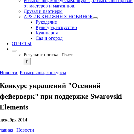
Розыгрыши, конкурсы
Конкурсы, розыгрыши призов
от мастеров и магазинов.
Друзья и партнеры
АРХИВ КНИЖНЫХ НОВИНОК
Рукоделие
Культура, искусство
Кулинария
Сад и огород
ОТЧЕТЫ
Результат поиска:
Новости
,
Розыгрыши, конкурсы
Конкурс украшений "Осенний
фейерверк" при поддержке Swarovski
Elements
 декабря 2014
лавная
|
Новости