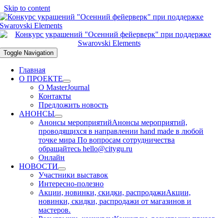
Skip to content
Toggle Navigation
Главная
О ПРОЕКТЕ
О MasterJournal
Контакты
Предложить новость
АНОНСЫ
Анонсы мероприятий
Анонсы мероприятий,
проводящихся в направлении hand made в любой
точке мира По вопросам сотрудничества
обращайтесь hello@citygu.ru
Онлайн
НОВОСТИ
Участники выставок
Интересно-полезно
Акции, новинки, скидки, распродажи
Акции,
новинки, скидки, распродажи от магазинов и
мастеров.