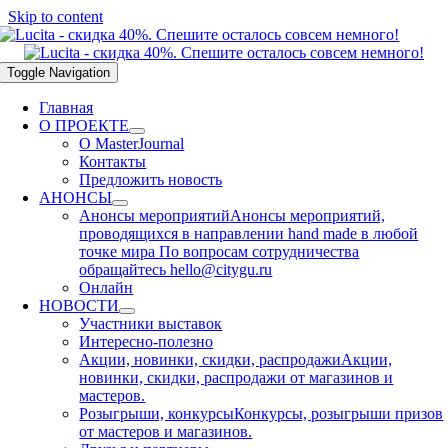
Skip to content
Toggle Navigation
Главная
О ПРОЕКТЕ
О MasterJournal
Контакты
Предложить новость
АНОНСЫ
Анонсы мероприятий
Анонсы мероприятий,
проводящихся в направлении hand made в любой
точке мира По вопросам сотрудничества
обращайтесь hello@citygu.ru
Онлайн
НОВОСТИ
Участники выставок
Интересно-полезно
Акции, новинки, скидки, распродажи
Акции,
новинки, скидки, распродажи от магазинов и
мастеров.
Розыгрыши, конкурсы
Конкурсы, розыгрыши призов
от мастеров и магазинов.