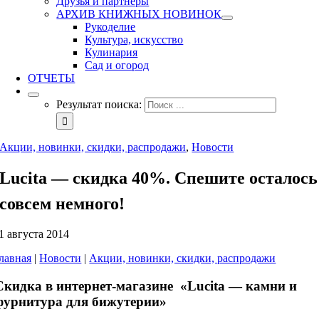
Друзья и партнеры
АРХИВ КНИЖНЫХ НОВИНОК
Рукоделие
Культура, искусство
Кулинария
Сад и огород
ОТЧЕТЫ
Результат поиска:
Акции, новинки, скидки, распродажи
,
Новости
Lucita — скидка 40%. Спешите осталось
совсем немного!
1 августа 2014
лавная
|
Новости
|
Акции, новинки, скидки, распродажи
Скидка в интернет-магазине «Lucita — камни и
фурнитура для бижутерии»