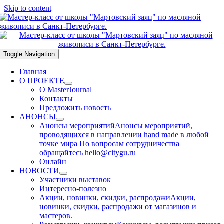
Skip to content
Toggle Navigation
Главная
О ПРОЕКТЕ
О MasterJournal
Контакты
Предложить новость
АНОНСЫ
Анонсы мероприятий
Анонсы мероприятий,
проводящихся в направлении hand made в любой
точке мира По вопросам сотрудничества
обращайтесь hello@citygu.ru
Онлайн
НОВОСТИ
Участники выставок
Интересно-полезно
Акции, новинки, скидки, распродажи
Акции,
новинки, скидки, распродажи от магазинов и
мастеров.