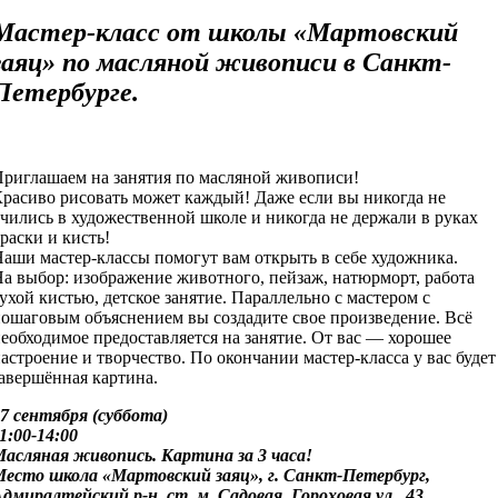
Мастер-класс от школы «Мартовский
заяц» по масляной живописи в Санкт-
Петербурге.
Приглашаем на занятия по масляной живописи!
расиво рисовать может каждый! Даже если вы никогда не
чились в художественной школе и никогда не держали в руках
раски и кисть!
аши мастер-классы помогут вам открыть в себе художника.
а выбор: изображение животного, пейзаж, натюрморт, работа
ухой кистью, детское занятие. Параллельно с мастером с
ошаговым объяснением вы создадите свое произведение. Всё
еобходимое предоставляется на занятие. От вас — хорошее
астроение и творчество. По окончании мастер-класса у вас будет
авершённая картина.
7 сентября (суббота)
1:00-14:00
Масляная живопись. Картина за 3 часа!
Место школа «Мартовский заяц», г. Санкт-Петербург,
дмиралтейский р-н, ст. м. Садовая, Гороховая ул., 43