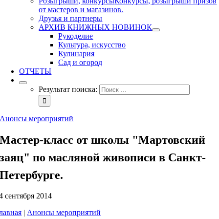
Розыгрыши, конкурсы
Конкурсы, розыгрыши призов
от мастеров и магазинов.
Друзья и партнеры
АРХИВ КНИЖНЫХ НОВИНОК
Рукоделие
Культура, искусство
Кулинария
Сад и огород
ОТЧЕТЫ
Результат поиска:
Анонсы мероприятий
Мастер-класс от школы "Мартовский
заяц" по масляной живописи в Санкт-
Петербурге.
4 сентября 2014
лавная
|
Анонсы мероприятий