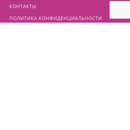
КОНТАКТЫ
ПОЛИТИКА КОНФИДЕНЦИАЛЬНОСТИ
ПОЛЕЗНО ЗНАТЬ
ХОЗЯЙКЕ НА ЗАМЕТКУ
© 2009 - 2026 | ЖУРНАЛ МАСТЕРОВ - MASTERJOURNAL.RU
- ИНТЕРНЕТ-ПОРТАЛ ТВОРЧЕСКИХ ЛЮДЕЙ |