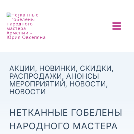
Skip
to
content
Togg
Navi
ГЛАВНАЯ
О ПРОЕКТЕ
АКЦИИ, НОВИНКИ, СКИДКИ,
РАСПРОДАЖИ
,
АНОНСЫ
МЕРОПРИЯТИЙ
,
НОВОСТИ
,
АНОНСЫ
НОВОСТИ
НОВОСТИ
НЕТКАННЫЕ ГОБЕЛЕНЫ
ОТЧЕТЫ
НАРОДНОГО МАСТЕРА