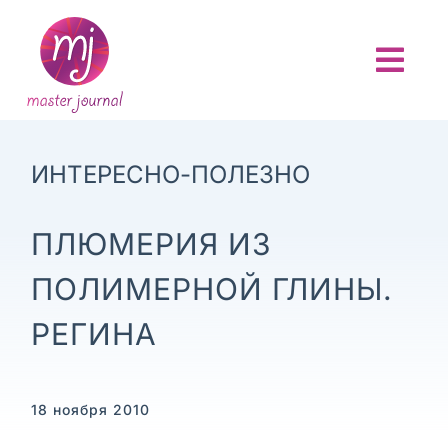
Skip
to
content
Togg
Navi
ГЛАВНАЯ
ИНТЕРЕСНО-ПОЛЕЗНО
О ПРОЕКТЕ
ПЛЮМЕРИЯ ИЗ
АНОНСЫ
ПОЛИМЕРНОЙ ГЛИНЫ.
НОВОСТИ
РЕГИНА
ОТЧЕТЫ
18 ноября 2010