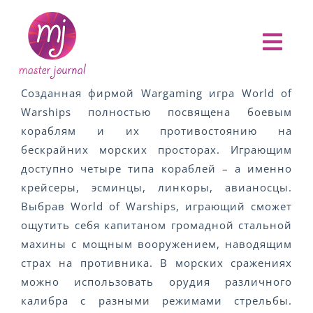
Skip
to
content
Togg
Navi
ГЛАВНАЯ
Созданная фирмой Wargaming игра World of
Warships полностью посвящена боевым
О ПРОЕКТЕ
кораблям и их противостоянию на
бескрайних морских просторах. Играющим
доступно четыре типа кораблей – а именно
АНОНСЫ
крейсеры, эсминцы, линкоры, авианосцы.
Выбрав World of Warships, играющий сможет
НОВОСТИ
ощутить себя капитаном громадной стальной
махины с мощным вооружением, наводящим
страх на противника. В морских сражениях
ОТЧЕТЫ
можно использовать орудия различного
калибра с разными режимами стрельбы.