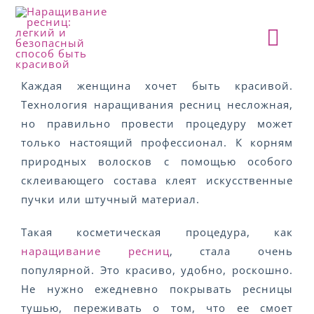
Skip
to
Togg
content
Navi
ГЛАВНАЯ
Каждая женщина хочет быть красивой.
Технология наращивания ресниц несложная,
но правильно провести процедуру может
О ПРОЕКТЕ
только настоящий профессионал. К корням
природных волосков с помощью особого
АНОНСЫ
склеивающего состава клеят искусственные
пучки или штучный материал.
НОВОСТИ
Такая косметическая процедура, как
наращивание ресниц
, стала очень
ОТЧЕТЫ
популярной. Это красиво, удобно, роскошно.
Не нужно ежедневно покрывать ресницы
тушью, переживать о том, что ее смоет