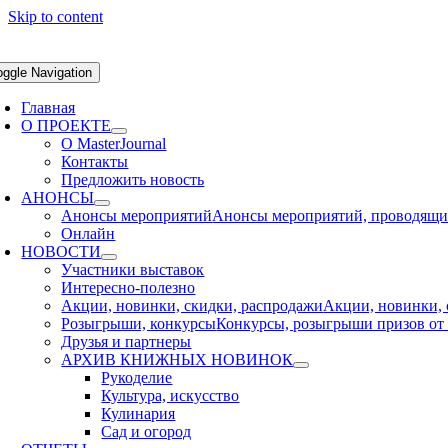
Skip to content
oggle Navigation
Главная
О ПРОЕКТЕ
О MasterJournal
Контакты
Предложить новость
АНОНСЫ
Анонсы мероприятий
Анонсы мероприятий, проводящихс
Онлайн
НОВОСТИ
Участники выставок
Интересно-полезно
Акции, новинки, скидки, распродажи
Акции, новинки, 
Розыгрыши, конкурсы
Конкурсы, розыгрыши призов от 
Друзья и партнеры
АРХИВ КНИЖНЫХ НОВИНОК
Рукоделие
Культура, искусство
Кулинария
Сад и огород