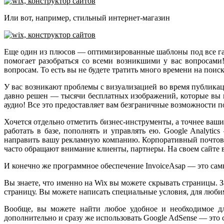
Или вот, например, стильный интернет-магазин
Еще один из плюсов — оптимизированные шаблоны под все гадж
помогает разобраться со всеми возникшими у вас вопросами
вопросам. То есть вы не будете тратить много времени на поис
У вас возникают проблемы с визуализацией во время публикаци
давно решен — тысячи бесплатных изображений, которые вы мо
аудио! Все это предоставляет вам безграничные возможности по
Хочется отдельно отметить бизнес-инструменты, а точнее ваш
работать в базе, пополнять и управлять ею. Google Analytic
направить вашу рекламную компанию. Корпоративный почтовый
часто обращают внимание клиенты, партнеры. На своем сайте в
И конечно же программное обеспечение InvoiceAsap — это сам
Вы знаете, что именно на Wix вы можете скрывать страницы. З
страницу. Вы можете написать специальные условия, для любимы
Вообще, вы можете найти любое удобное и необходимое дл
дополнительно и сразу же использовать Google AdSense — это 