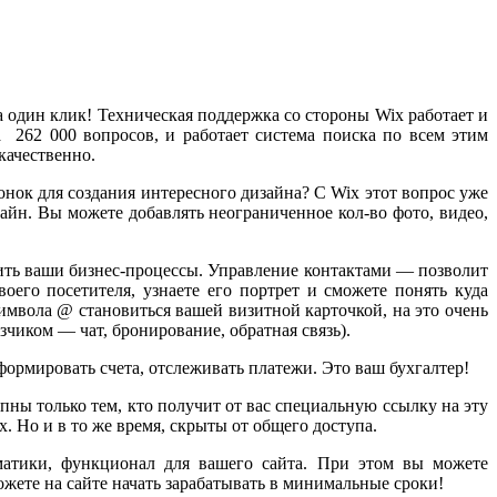
 один клик! Техническая поддержка со стороны Wix работает и
 262 000 вопросов, и работает система поиска по всем этим
качественно.
онок для создания интересного дизайна? С Wix этот вопрос уже
айн. Вы можете добавлять неограниченное кол-во фото, видео,
оить ваши бизнес-процессы. Управление контактами — позволит
воего посетителя, узнаете его портрет и сможете понять куда
мвола @ становиться вашей визитной карточкой, на это очень
чиком — чат, бронирование, обратная связь).
рмировать счета, отслеживать платежи. Это ваш бухгалтер!
пны только тем, кто получит от вас специальную ссылку на эту
. Но и в то же время, скрыты от общего доступа.
матики, функционал для вашего сайта. При этом вы можете
ожете на сайте начать зарабатывать в минимальные сроки!