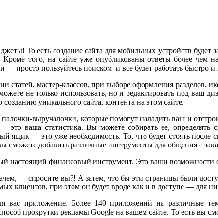
еты! То есть создание сайта для мобильных устройств будет за
! Кроме того, на сайте уже опубликованы ответы более чем на
ки — просто пользуйтесь поиском и все будет работать быстро и 
и статей, мастер-классов, при выборе оформления разделов, ик
жете не только использовать, но и редактировать под ваш диз
 созданию уникального сайта, контента на этом сайте.
и палочки-выручалочки, которые помогут наладить ваш и отстр
s — это ваша статистика. Вы можете собирать ее, определять с
 ящик — это уже необходимость. То, что будет стоять после си
ы сможете добавить различные инструменты для общения с заказ
ый настоящий финансовый инструмент. Это ваши возможности фо
ачем, — спросите вы?! А затем, что бы эти страницы были досту
х клиентов, при этом он будет вроде как и в доступе — для них
я вас приложение. Более 140 приложений на различные те
способ прокрутки рекламы Google на вашем сайте. То есть вы см