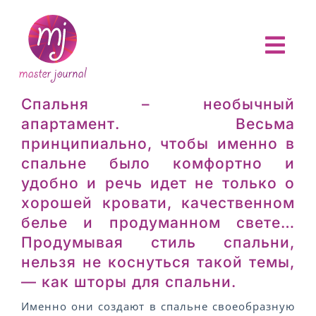
Skip
to
content
Togg
Navi
ГЛАВНАЯ
Спальня – необычный
апартамент. Весьма
О ПРОЕКТЕ
принципиально, чтобы именно в
спальне было комфортно и
АНОНСЫ
удобно и речь идет не только о
хорошей кровати, качественном
белье и продуманном свете…
НОВОСТИ
Продумывая стиль спальни,
нельзя не коснуться такой темы,
ОТЧЕТЫ
— как шторы для спальни.
Именно они создают в спальне своеобразную