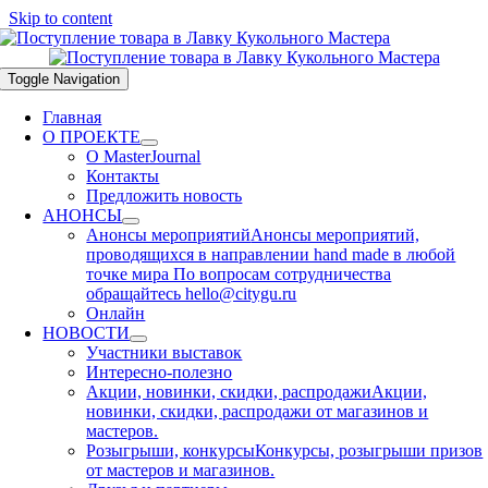
Skip to content
Toggle Navigation
Главная
О ПРОЕКТЕ
О MasterJournal
Контакты
Предложить новость
АНОНСЫ
Анонсы мероприятий
Анонсы мероприятий,
проводящихся в направлении hand made в любой
точке мира По вопросам сотрудничества
обращайтесь hello@citygu.ru
Онлайн
НОВОСТИ
Участники выставок
Интересно-полезно
Акции, новинки, скидки, распродажи
Акции,
новинки, скидки, распродажи от магазинов и
мастеров.
Розыгрыши, конкурсы
Конкурсы, розыгрыши призов
от мастеров и магазинов.