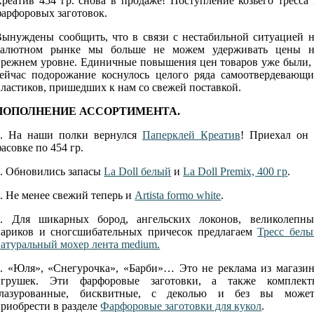
реатив 454 гр. снова в продаже! Поступление козьего тресса
арфоровых заготовок.
Вынуждены сообщить, что в связи с нестабильной ситуацией н
валютном рынке мы больше не можем удерживать цены н
прежнем уровне. Единичные повышения цен товаров уже были, 
сейчас подорожание коснулось целого ряда самоотвердевающи
ластиков, пришедших к нам со свежей поставкой.
ПОПОЛНЕНИЕ АССОРТИМЕНТА.
1. На наши полки вернулся
Паперклей Креатив
! Приехал он 
асовке по 454 гр.
2. Обновились запасы
La Doll белый
и
La Doll Premix, 400 гр
.
. Не менее свежий теперь и
Artista formo white
.
4. Для шикарных бород, ангельских локонов, великолепны
париков и сногсшибательных причесок предлагаем
Тресс белы
атуральный мохер лента medium.
5. «Юля», «Снегурочка», «Барби»… Это не реклама из магазин
игрушек. Эти фарфоровые заготовки, а также комплект
глазурованные, бисквитные, с деколью и без вы может
риобрести в разделе
Фарфоровые заготовки для кукол
.