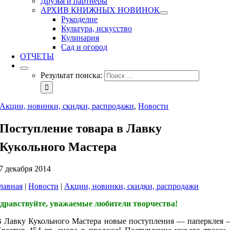
Друзья и партнеры
АРХИВ КНИЖНЫХ НОВИНОК
Рукоделие
Культура, искусство
Кулинария
Сад и огород
ОТЧЕТЫ
Результат поиска:
Акции, новинки, скидки, распродажи
,
Новости
Поступление товара в Лавку
Кукольного Мастера
7 декабря 2014
лавная
|
Новости
|
Акции, новинки, скидки, распродажи
Здравствуйте,
уважаемые любители творчества!
В Лавку Кукольного Мастера новые поступления — паперклея 