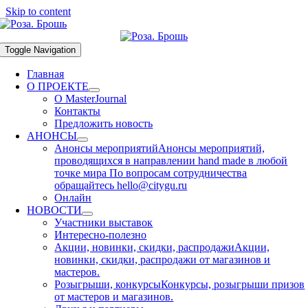
Skip to content
Toggle Navigation
Главная
О ПРОЕКТЕ
О MasterJournal
Контакты
Предложить новость
АНОНСЫ
Анонсы мероприятий
Анонсы мероприятий,
проводящихся в направлении hand made в любой
точке мира По вопросам сотрудничества
обращайтесь hello@citygu.ru
Онлайн
НОВОСТИ
Участники выставок
Интересно-полезно
Акции, новинки, скидки, распродажи
Акции,
новинки, скидки, распродажи от магазинов и
мастеров.
Розыгрыши, конкурсы
Конкурсы, розыгрыши призов
от мастеров и магазинов.