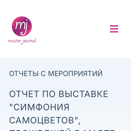
Skip
to
content
Togg
Navi
ГЛАВНАЯ
О ПРОЕКТЕ
ОТЧЕТЫ С МЕРОПРИЯТИЙ
АНОНСЫ
ОТЧЕТ ПО ВЫСТАВКЕ
НОВОСТИ
"СИМФОНИЯ
САМОЦВЕТОВ",
ОТЧЕТЫ