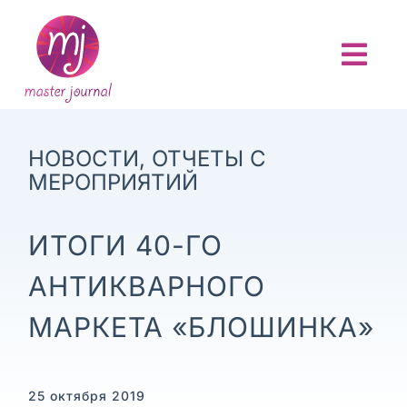
Skip
to
content
Togg
Navi
ГЛАВНАЯ
НОВОСТИ
,
ОТЧЕТЫ С
О ПРОЕКТЕ
МЕРОПРИЯТИЙ
АНОНСЫ
ИТОГИ 40-ГО
АНТИКВАРНОГО
НОВОСТИ
МАРКЕТА «БЛОШИНКА»
ОТЧЕТЫ
25 октября 2019