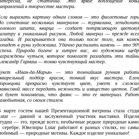
интересна, не статична. Это яркое воплощение новы
аправлений в творчестве мастера.
Если выразить картину одним словом — это фиолетовые горы
Но сочетание нескольких минералов — турмалина, лепидолита
полевого шпата, кварца — создает потрясающую цветову
палитру и уникальный рисунок. Любой минерал — прежде всег
загадка. И раскрывается она только после того, как камен
попадет в руки художника. Удачно распилить камень — это 90
успеха. Природа богаче и хитрее нас, но художники щедр
награждены чутьем, которое помогает разгадать эти тайны
Александр Гармаш — тонко чувствующий мастер.
Букет «Иван-да-Марья» — это тончайшая ручная работа
акварельный подбор красок, тонкий вкус мастера. Елен
Воронцова прекрасно чувствует цвет, умеет в сложно
фаянсовой массе передать нежность и изящество цветов. Гляд
на букет понимаешь, что фаянс — это ее материал. Работ
амобытная, со своим стилем.
В марте гостем нашей Презентационной витрины стала студи
Lutar — давний и заслуженный участник выставки. Издели
студии — это, прежде всего, необычные редкие природные камн
в серебре. Ювелиры Lutar работают в разных стилях, но самы
любимый — природные мотивы. Каждое изделие уникально!