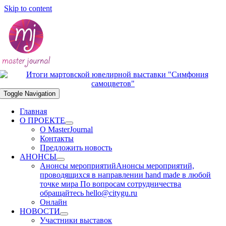
Skip to content
Toggle Navigation
Главная
О ПРОЕКТЕ
О MasterJournal
Контакты
Предложить новость
АНОНСЫ
Анонсы мероприятий
Анонсы мероприятий,
проводящихся в направлении hand made в любой
точке мира По вопросам сотрудничества
обращайтесь hello@citygu.ru
Онлайн
НОВОСТИ
Участники выставок