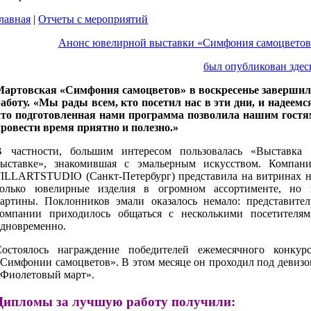
лавная
|
Отчеты с мероприятий
Анонс ювелирной выставки «Симфония самоцветов
был опубликован здес
Мартовская «Симфония самоцветов» в воскресенье завершил
аботу. «Мы рады всем, кто посетил нас в эти дни, и надеемс
что подготовленная нами программа позволила нашим гостя
провести время приятно и полезно.»
В частности, большим интересом пользовалась «Выставка 
выставке», знакомившая с эмальерным искусством. Компани
FILLARTSTUDIO (Санкт-Петербург) представила на витринах н
только ювелирные изделия в огромном ассортименте, но 
картины. Поклонников эмали оказалось немало: представител
компании приходилось общаться с несколькими посетителям
одновременно.
Состоялось награждение победителей ежемесячного конкурс
«Симфонии самоцветов». В этом месяце он проходил под девизо
«Фиолетовый март».
Дипломы за лучшую работу получили: