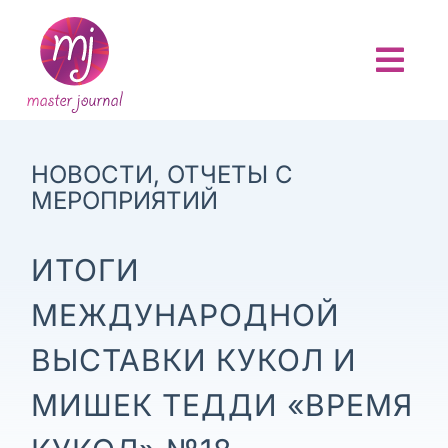
Skip
to
content
Togg
Navi
ГЛАВНАЯ
НОВОСТИ
,
ОТЧЕТЫ С
О ПРОЕКТЕ
МЕРОПРИЯТИЙ
АНОНСЫ
ИТОГИ
МЕЖДУНАРОДНОЙ
НОВОСТИ
ВЫСТАВКИ КУКОЛ И
ОТЧЕТЫ
МИШЕК ТЕДДИ «ВРЕМЯ