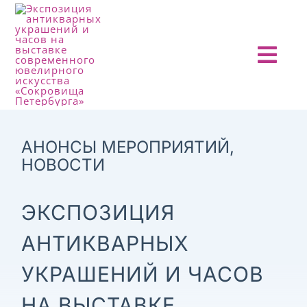
Skip
to
content
Togg
Navi
ГЛАВНАЯ
О ПРОЕКТЕ
АНОНСЫ МЕРОПРИЯТИЙ
,
НОВОСТИ
АНОНСЫ
ЭКСПОЗИЦИЯ
НОВОСТИ
АНТИКВАРНЫХ
УКРАШЕНИЙ И ЧАСОВ
ОТЧЕТЫ
НА ВЫСТАВКЕ