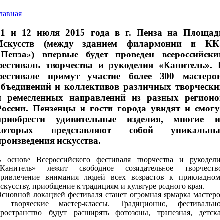
лавная
11 и 12 июля 2015 года в г. Пенза на Площад
Искусств (между зданием филармонии и КК
«Пенза») впервые будет проведен всероссийски
фестиваль творчества и рукоделия «Канитель». 
фестивале примут участие более 300 мастеров
объединений и коллективов различных творчески
и ремесленных направлений из разных регионо
России. Пензенцы и гости города увидят и смогу
приобрести удивительные изделия, многие и
которых представляют собой уникальны
произведения искусства.
В основе Всероссийского фестиваля творчества и рукодели
«Канитель» лежит свободное созидательное творчество
привлечение внимания людей всех возрастов к прикладном
скусству, приобщение к традициям и культуре родного края.
Основной локацией фестиваля станет огромная ярмарка мастеро
и творческие мастер-классы. Традиционно, фестивально
пространство будут расширять фотозоны, трапезная, детска