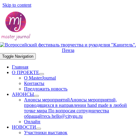
Skip to content
Toggle Navigation
Главная
О ПРОЕКТЕ
О MasterJournal
Контакты
Предложить новость
АНОНСЫ
Анонсы мероприятий
Анонсы мероприятий,
проводящихся в направлении hand made в любой
точке мира По вопросам сотрудничества
обращайтесь hello@citygu.ru
Онлайн
НОВОСТИ
Участники выставок