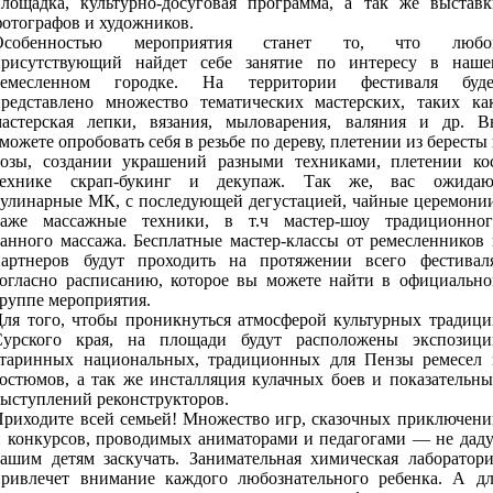
площадка, культурно-досуговая программа, а так же выставк
отографов и художников.
Особенностью мероприятия станет то, что любо
присутствующий найдет себе занятие по интересу в наше
ремесленном городке. На территории фестиваля буде
представлено множество тематических мастерских, таких как
мастерская лепки, вязания, мыловарения, валяния и др. В
можете опробовать себя в резьбе по дереву, плетении из бересты
лозы, создании украшений разными техниками, плетении кос
технике скрап-букинг и декупаж. Так же, вас ожидаю
кулинарные МК, с последующей дегустацией, чайные церемонии
даже массажные техники, в т.ч мастер-шоу традиционног
банного массажа. Бесплатные мастер-классы от ремесленников 
партнеров будут проходить на протяжении всего фестиваля
согласно расписанию, которое вы можете найти в официально
руппе мероприятия.
Для того, чтобы проникнуться атмосферой культурных традици
Сурского края, на площади будут расположены экспозици
старинных национальных, традиционных для Пензы ремесел 
костюмов, а так же инсталляция кулачных боев и показательны
выступлений реконструкторов.
Приходите всей семьей! Множество игр, сказочных приключени
и конкурсов, проводимых аниматорами и педагогами — не даду
вашим детям заскучать. Занимательная химическая лаборатори
привлечет внимание каждого любознательного ребенка. А дл