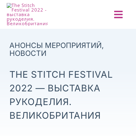
Skip
to
Togg
content
Navi
ГЛАВНАЯ
АНОНСЫ МЕРОПРИЯТИЙ
,
НОВОСТИ
О ПРОЕКТЕ
THE STITCH FESTIVAL
АНОНСЫ
2022 — ВЫСТАВКА
НОВОСТИ
РУКОДЕЛИЯ.
ОТЧЕТЫ
ВЕЛИКОБРИТАНИЯ