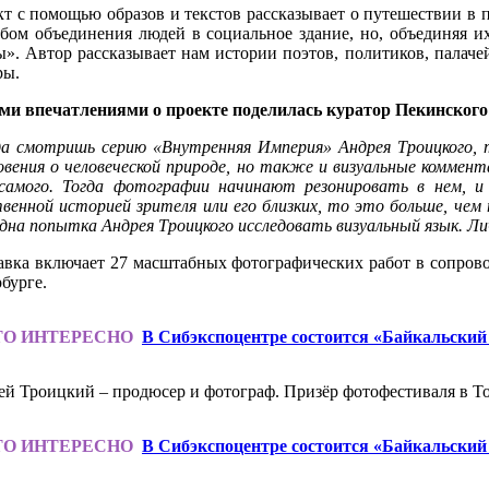
т с помощью образов и текстов рассказывает о путешествии в 
бом объединения людей в социальное здание, но, объединяя и
». Автор рассказывает нам истории поэтов, политиков, палаче
ры.
ми впечатлениями о проекте поделилась куратор Пекинского 
да смотришь серию «Внутренняя Империя» Андрея Троицкого, 
вения о человеческой природе, но также и визуальные комме
 самого. Тогда фотографии начинают резонировать в нем, 
венной историей зрителя или его близких, то это больше, че
дна попытка Андрея Троицкого исследовать визуальный язык. Л
вка включает 27 масштабных фотографических работ в сопрово
бурге.
ТО ИНТЕРЕСНО
В Сибэкспоцентре состоится «Байкальски
й Троицкий – продюсер и фотограф. Призёр фотофестиваля в Ток
ТО ИНТЕРЕСНО
В Сибэкспоцентре состоится «Байкальски