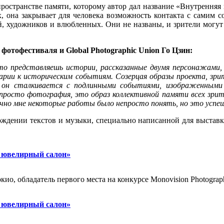
пространстве памяти, которому автор дал название «Внутренняя
х, она закрывает для человека возможность контакта с самим 
й, художников и влюбленных. Они не названы, и зрители могут
фотофестиваля и Global Photographic Union Го Цзин:
то представляешь истории, рассказанные двумя персонажами
нтарии к историческим событиям. Созерцая образы проекта, з
и он сталкивается с подлинными событиями, изображенными
м просто фотография, это образ коллективной памяти всех зри
ично мне некоторые работы было непросто понять, но это успеш
ждении текстов и музыки, специально написанной для выставки
й ювелирный салон»
ио, обладатель первого места на конкурсе Monovision Photograp
й ювелирный салон»