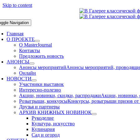
Skip to content
oggle Navigation
Главная
О ПРОЕКТЕ
О MasterJournal
Контакты
Предложить новость
АНОНСЫ
Анонсы мероприятий
Анонсы мероприятий, проводящихс
Онлайн
НОВОСТИ
Участники выставок
Интересно-полезно
Акции, новинки, скидки, распродажи
Акции, новинки, 
Розыгрыши, конкурсы
Конкурсы, розыгрыши призов от 
Друзья и партнеры
АРХИВ КНИЖНЫХ НОВИНОК
Рукоделие
Культура, искусство
Кулинария
Сад и огород