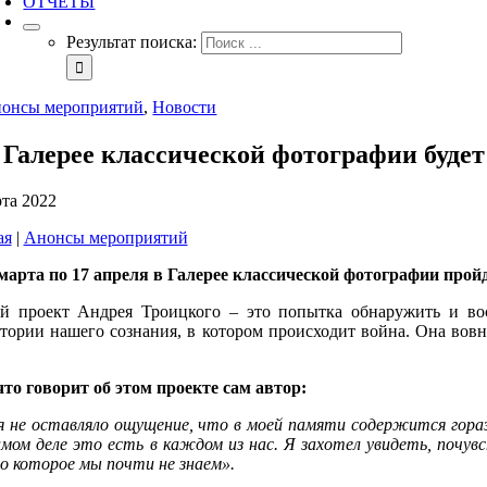
ОТЧЕТЫ
Результат поиска:
онсы мероприятий
,
Новости
 Галерее классической фотографии буде
рта 2022
ая
|
Анонсы мероприятий
 марта по 17 апреля в Галерее классической фотографии пр
й проект Андрея Троицкого – это попытка обнаружить и восс
тории нашего сознания, в котором происходит война. Она вовне
что говорит об этом проекте сам автор:
 не оставляло ощущение, что в моей памяти содержится горазд
мом деле это есть в каждом из нас. Я захотел увидеть, почу
но которое мы почти не знаем».