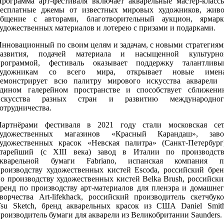
Программа арт-фестиваля включает акварельные мастер-классы
бесплатные джемы от известных мировых художников, живо
общение с авторами, благотворительный аукцион, ярмарк
удожественных материалов и лотерею с призами и подарками.
Инновационный по своим целям и задачам, с новыми стратегиям
развития, подачей материала и насыщенной культурно
программой, фестиваль оказывает поддержку талантливы
художникам со всего мира, открывает новые имена
демонстрирует всю палитру мирового искусства акварели 
едином галерейном пространстве и способствует сближени
искусства разных стран и развитию международног
отрудничества.
Партнёрами фестиваля в 2021 году стали московская сет
художественных магазинов «Красный Карандаш», заво
художественных красок «Невская палитра» (Санкт-Петербург)
старейший (с XIII века) завод в Италии по производств
акварельной бумаги Fabriano, испанская компания п
производству художественных кистей Escoda, российский брен
о производству художественных кистей Belka Brush, российск
бренд по производству арт-материалов для пленэра и домашнег
ворчества Art-lifekhack, российский производитель скетчбук
Tsu Sketch, бренд акварельных красок из США Daniel Smith
роизводитель бумаги для акварели из Великобритании Saunders.