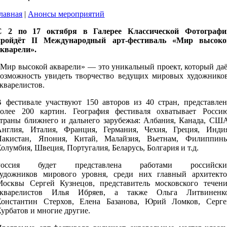
лавная
|
Анонсы мероприятий
С 2 по 17 октября в Галерее Классической Фотографи
пройдёт II Международный арт-фестиваль «Мир высоко
акварели».
«Мир высокой акварели» — это уникальный проект, который даё
возможность увидеть творчество ведущих мировых художников
кварелистов.
В фестивале участвуют 150 авторов из 40 стран, представлен
более 200 картин. География фестиваля охватывает Россию
страны ближнего и дальнего зарубежья: Албания, Канада, США
Англия, Италия, Франция, Германия, Чехия, Греция, Индия
Пакистан, Япония, Китай, Малайзия, Вьетнам, Филиппины
олумбия, Швеция, Португалия, Беларусь, Болгария и т.д.
Россия будет представлена работами российски
художников мирового уровня, среди них главный архитекто
Москвы Сергей Кузнецов, представитель московского течени
акварелистов Илья Ибряев, а также Ольга Литвиненко
Константин Стерхов, Елена Базанова, Юрий Ломков, Серге
урбатов и многие другие.