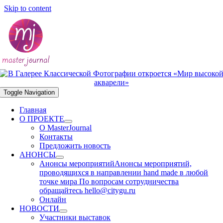
Skip to content
Toggle Navigation
Главная
О ПРОЕКТЕ
О MasterJournal
Контакты
Предложить новость
АНОНСЫ
Анонсы мероприятий
Анонсы мероприятий,
проводящихся в направлении hand made в любой
точке мира По вопросам сотрудничества
обращайтесь hello@citygu.ru
Онлайн
НОВОСТИ
Участники выставок