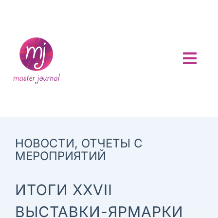
Skip
to
content
Togg
Navi
ГЛАВНАЯ
О ПРОЕКТЕ
НОВОСТИ
,
ОТЧЕТЫ С
АНОНСЫ
МЕРОПРИЯТИЙ
НОВОСТИ
ИТОГИ XXVII
ВЫСТАВКИ-ЯРМАРКИ
ОТЧЕТЫ