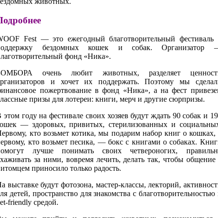
бездомных животных.
Подробнее
WOOF Fest — это ежегодный благотворительный фестиваль 
поддержку бездомных кошек и собак. Организатор 
Благотворительный фонд «Ника».
БОМБОРА очень любит животных, разделяет ценност
организаторов и хочет их поддержать. Поэтому мы сделал
финансовое пожертвование в фонд «Ника», а на фест привезе
лассные призы для лотереи: книги, мерч и другие сюрпризы.
 этом году на фестивале своих хозяев будут ждать 90 собак и 1
кошек — здоровых, привитых, стерилизованных и социальных
ервому, кто возьмет котика, мы подарим набор книг о кошках,
ервому, кто возьмет песика, — бокс с книгами о собаках. Кни
помогут лучше понимать своих четвероногих, правильн
хаживать за ними, вовремя лечить, делать так, чтобы общение
итомцем приносило только радость.
а выставке будут фотозона, мастер-классы, лекторий, активнос
ля детей, пространство для знакомства с благотворительностью
et-friendly средой.