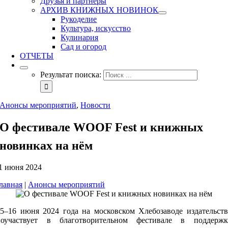
Друзья и партнеры
АРХИВ КНИЖНЫХ НОВИНОК
Рукоделие
Культура, искусство
Кулинария
Сад и огород
ОТЧЕТЫ
Результат поиска:
Анонсы мероприятий
,
Новости
О фестивале WOOF Fest и книжных
новинках на нём
1 июня 2024
лавная
|
Анонсы мероприятий
15–16 июня 2024 года на московском Хлебозаводе издательств
поучаствует в благотворительном фестивале в поддержк