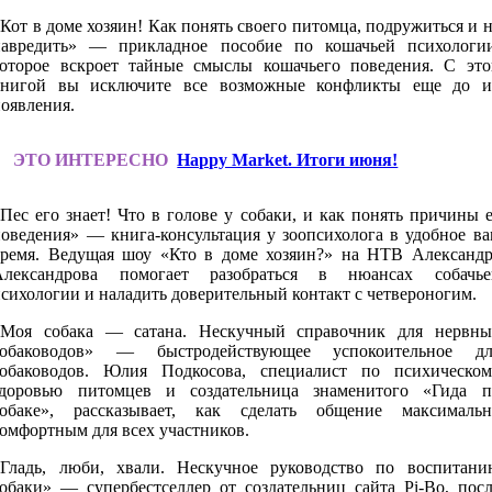
Кот в доме хозяин! Как понять своего питомца, подружиться и 
навредить» — прикладное пособие по кошачьей психологии
которое вскроет тайные смыслы кошачьего поведения. С это
книгой вы исключите все возможные конфликты еще до и
оявления.
ЭТО ИНТЕРЕСНО
Happy Market. Итоги июня!
Пес его знает! Что в голове у собаки, и как понять причины 
поведения» — книга-консультация у зоопсихолога в удобное ва
время. Ведущая шоу «Кто в доме хозяин?» на НТВ Александр
Александрова помогает разобраться в нюансах собачье
сихологии и наладить доверительный контакт с четвероногим.
«Моя собака — сатана. Нескучный справочник для нервны
собаководов» — быстродействующее успокоительное дл
собаководов. Юлия Подкосова, специалист по психическом
здоровью питомцев и создательница знаменитого «Гида п
собаке», рассказывает, как сделать общение максимальн
омфортным для всех участников.
«Гладь, люби, хвали. Нескучное руководство по воспитани
собаки» — супербестселлер от создательниц сайта Pi-Bo, посл