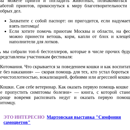
Вы можете прийти и погладить животных, познакомиться 
работой приютов, прикоснуться к миру благотворительности 
обрых дел.
Захватите с собой паспорт: он пригодится, если надумае
взять питомца!
Если хотите помочь приютам Москвы и области, на фес
можно принести ветошь, корм, капли от блох и клещей
наполнители для лотков.
 мы собрали топ-6 бестселлеров, которые в числе прочих буд
редставлены участникам фестиваля:
Котомания. Что скрывается за поведением кошки и как воспита
е без наказания» — скорая помощь для тех, кто устал бороться
ечистоплотностью, вокализацией, фобиями или агрессией кошки
Кошки. Сам себе ветеринар. Как оказать первую помощь кошке
не пропустить симптомы болезни» — книга, с которой стане
проще вовремя распознать недуг и оказать первую помощ
питомцу.
ЭТО ИНТЕРЕСНО
Мартовская выставка "Симфония
самоцветов"