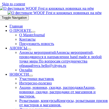
Skip to content
Toggle Navigation
Главная
О ПРОЕКТЕ
О MasterJournal
Контакты
Предложить новость
АНОНСЫ
Анонсы мероприятий
Анонсы мероприятий,
проводящихся в направлении hand made в любой
точке мира По вопросам сотрудничества
обращайтесь hello@citygu.ru
Онлайн
НОВОСТИ
Участники выставок
Интересно-полезно
Акции, новинки, скидки, распродажи
Акции,
новинки, скидки, распродажи от магазинов и
мастеров.
Розыгрыши, конкурсы
Конкурсы, розыгрыши призов
от мастеров и магазинов.